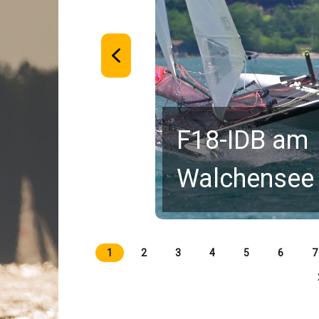
F18-IDB am
Walchensee
1
2
3
4
5
6
7