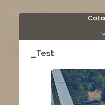
Cata
W
_Test