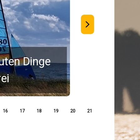
guten Dinge
ei
16
17
18
19
20
21