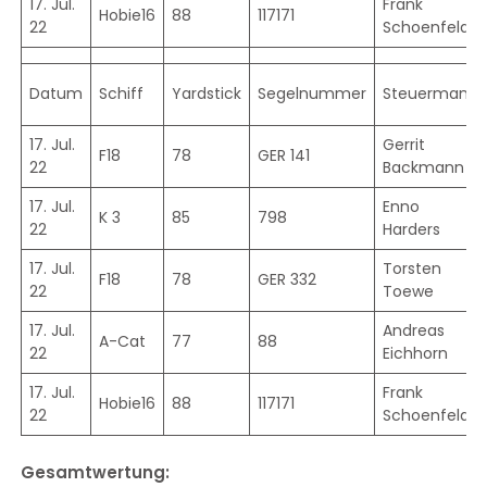
17. Jul.
Frank
Hobie16
88
117171
22
Schoenfeld
Datum
Schiff
Yardstick
Segelnummer
Steuermann
17. Jul.
Gerrit
F18
78
GER 141
22
Backmann
17. Jul.
Enno
K 3
85
798
22
Harders
17. Jul.
Torsten
F18
78
GER 332
22
Toewe
17. Jul.
Andreas
A-Cat
77
88
22
Eichhorn
17. Jul.
Frank
Hobie16
88
117171
22
Schoenfeld
Gesamtwertung: