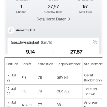
Datum
Schiff
Yardstick
Segelnummer
Steuermann
17. Jul.
Gerrit
F18
78
GER 141
22
Backmann
17. Jul.
Torsten
F18
78
GER 332
22
Toewe
17. Jul.
Andreas
A-Cat
77
88