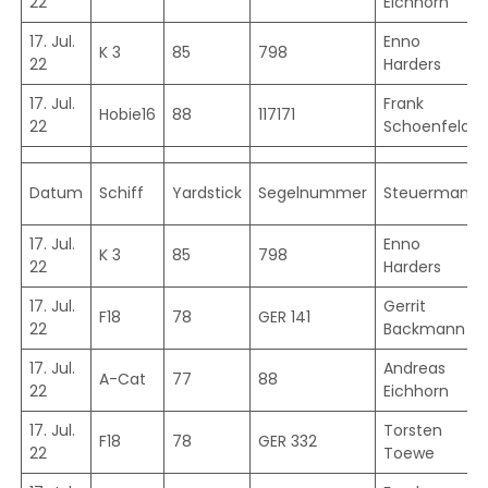
22
Eichhorn
17. Jul.
Enno
K 3
85
798
22
Harders
17. Jul.
Frank
Hobie16
88
117171
22
Schoenfeld
Datum
Schiff
Yardstick
Segelnummer
Steuermann
17. Jul.
Enno
K 3
85
798
22
Harders
17. Jul.
Gerrit
F18
78
GER 141
22
Backmann
17. Jul.
Andreas
A-Cat
77
88
22
Eichhorn
17. Jul.
Torsten
F18
78
GER 332
22
Toewe