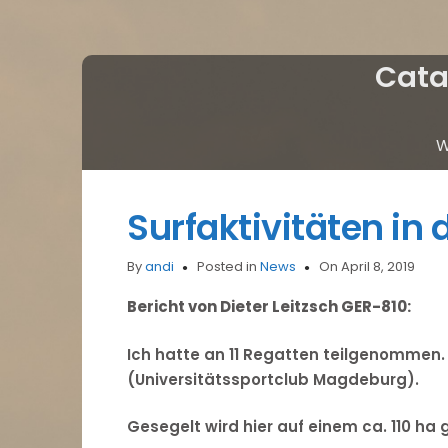
Cata
W
Surfaktivitäten in 
By
andi
Posted in
News
On April 8, 2019
Bericht von Dieter Leitzsch GER-810:
Ich hatte an 11 Regatten teilgenommen
(Universitätssportclub Magdeburg).
Gesegelt wird hier auf einem ca. 110 ha