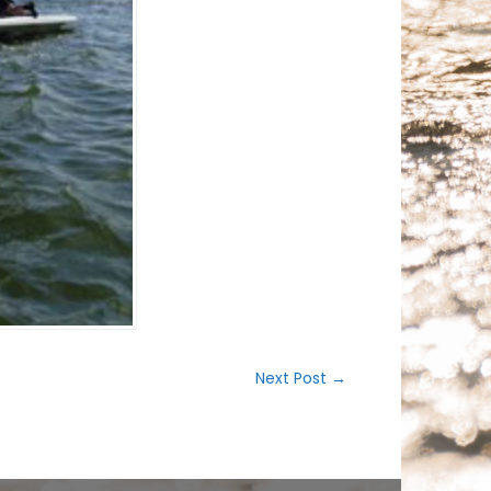
Next Post
→