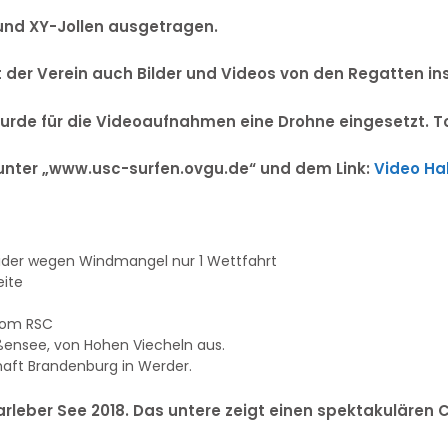
und XY-Jollen ausgetragen.
der Verein auch Bilder und Videos von den Regatten ins
de für die Videoaufnahmen eine Drohne eingesetzt. Tol
 unter „www.usc-surfen.ovgu.de“ und dem Link:
Video Ha
eider wegen Windmangel nur 1 Wettfahrt
eite
vom RSC
ensee, von Hohen Viecheln aus.
haft Brandenburg in Werder.
rleber See 2018. Das untere zeigt einen spektakulären 